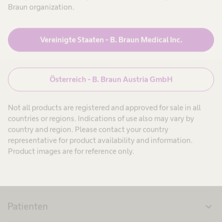
Braun organization.
Vereinigte Staaten - B. Braun Medical Inc.
search
Österreich - B. Braun Austria GmbH
Not all products are registered and approved for sale in all
countries or regions. Indications of use also may vary by
country and region. Please contact your country
representative for product availability and information.
Product images are for reference only.
Produkte & Lösungen
expand_more
Patienten
expand_more