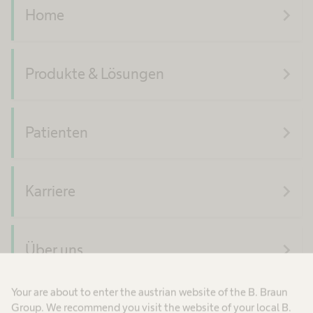
navigate_next
Home
navigate_next
Produkte & Lösungen
navigate_next
Patienten
navigate_next
Karriere
navigate_next
Über uns
Your are about to enter the austrian website of the B. Braun
Group. We recommend you visit the website of your local B.