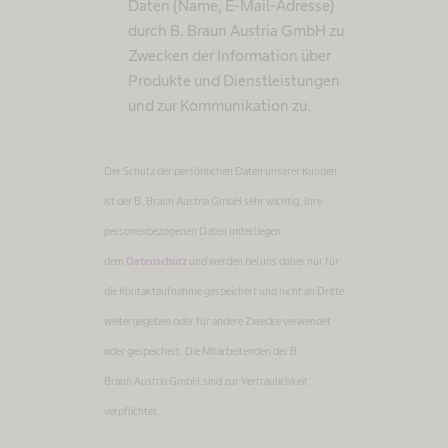
Daten (Name, E-Mail-Adresse)
durch B. Braun Austria GmbH zu
Zwecken der Information über
Produkte und Dienstleistungen
und zur Kommunikation zu.
Der Schutz der persönlichen Daten unserer Kunden
ist der B. Braun Austria GmbH sehr wichtig. Ihre
personenbezogenen Daten unterliegen
dem
Datenschutz
und werden bei uns daher nur für
die Kontaktaufnahme gespeichert und nicht an Dritte
weitergegeben oder für andere Zwecke verwendet
oder gespeichert. Die Mitarbeitenden der B.
Braun Austria GmbH.sind zur Vertraulichkeit
verpflichtet.