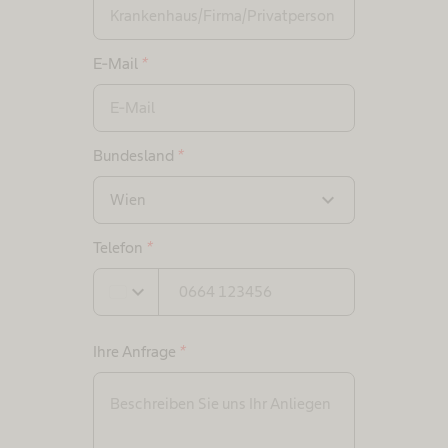
E-Mail
*
Bundesland
*
expand_more
Wien
Telefon
*
expand_more
Ihre Anfrage
*