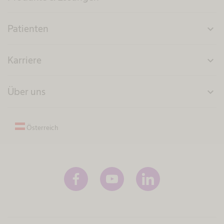
Patienten
expand_more
Karriere
expand_more
Über uns
expand_more
Österreich