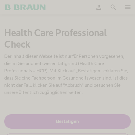
person
search
menu
OK
S
Health Care Professional
c
h
Check
m
e
r
Der Inhalt dieser Webseite ist nur für Personen vorgesehen,
z
die im Gesundheitswesen tätig sind (Health Care
t
Professionals = HCP). Mit Klick auf „Bestätigen“ erklären Sie,
h
dass Sie eine Fachperson im Gesundheitswesen sind. Ist dies
e
r
nicht der Fall, klicken Sie auf "Abbruch" und besuchen Sie
a
unsere öffentlich zugänglichen Seiten.
p
i
e
M
J
Bestätigen
a
,