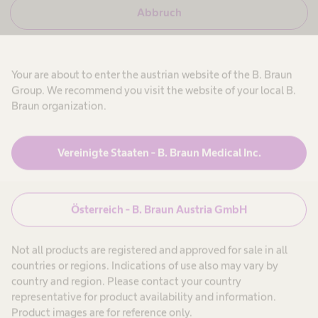
u
i
N
Abbruch
c
e
h
i
b
l
n
i
,
n
i
e
Your are about to enter the austrian website of the B. Braun
t
c
i
Group. We recommend you visit the website of your local B.
h
n
b
H
Braun organization.
i
i
e
Produkte & Lösungen
expand_more
n
a
eh
k
l
e
t
m
Vereinigte Staaten - B. Braun Medical Inc.
i
h
Patienten
expand_more
ver
n
c
H
a
o
e
r
in
a
e
Österreich - B. Braun Austria GmbH
Karriere
expand_more
l
-
t
P
d
dun
h
r
Not all products are registered and approved for sale in all
c
o
Über uns
expand_more
a
f
countries or regions. Indications of use also may vary by
a
r
e
gen
country and region. Please contact your country
e
s
-
s
representative for product availability and information.
P
i
Österreich
Product images are for reference only.