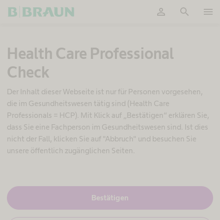
person
search
menu
OK
K
Health Care Professional
o
n
Check
t
i
n
Der Inhalt dieser Webseite ist nur für Personen vorgesehen,
e
die im Gesundheitswesen tätig sind (Health Care
n
Professionals = HCP). Mit Klick auf „Bestätigen“ erklären Sie,
z
dass Sie eine Fachperson im Gesundheitswesen sind. Ist dies
v
e
nicht der Fall, klicken Sie auf "Abbruch" und besuchen Sie
r
unsere öffentlich zugänglichen Seiten.
s
o
r
g
u
J
Bestätigen
a
n
,
g