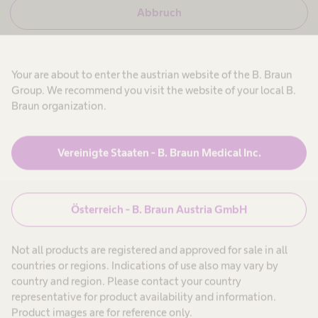
i
u
N
Abbruch
c
n
e
h
i
b
d
n
i
U
,
n
r
i
e
Your are about to enter the austrian website of the B. Braun
ige
o
c
i
Wir
Group. We recommend you visit the website of your local B.
h
n
l
benötigen
heterisierung
b
H
Braun organization.
o
i
Ihre
e
g
Produkte & Lösungen
expand_more
n
a
Zustimmung,
i
tzen
k
l
um den
e
t
e
Vereinigte Staaten - B. Braun Medical Inc.
i
h
YouTube
Patienten
expand_more
n
c
ie
L
Video-
H
a
e
r
Service zu
a
e
elt
Österreich - B. Braun Austria GmbH
Karriere
expand_more
e
laden!
l
-
t
P
h
r
Wir
Not all products are registered and approved for sale in all
c
i
o
verwenden
Über uns
expand_more
a
f
countries or regions. Indications of use also may vary by
einen Service
r
e
nen
country and region. Please contact your country
e
s
eines
s
-
s
representative for product availability and information.
Drittanbieters,
P
i
Österreich
Product images are for reference only.
um