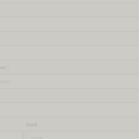
son
*
Stadt