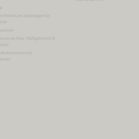
es
un HomeCare Leistungen für
fene
ezentren
ionen an Knie, Hüftgelenken &
säule
kolonisation vor
ionen