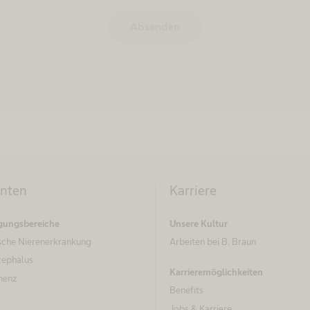
Absenden
enten
Karriere
gungsbereiche
Unsere Kultur
sche Nierenerkrankung
Arbeiten bei B. Braun
ephalus
Karrieremöglichkeiten
nenz
Benefits
Jobs & Karriere