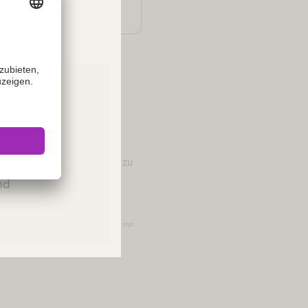
enbezogenen Daten
en.
ies or
ch B. Braun Austria GmbH zu
Please
and
Datenschutz
und werden bei uns daher nur
 der B. Braun Austria GmbH.sind zur