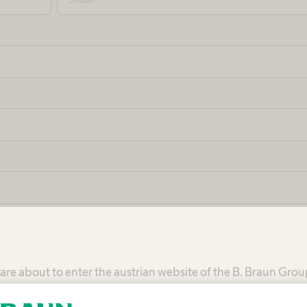
are about to enter the austrian website of the B. Braun Gro
mmend you visit the website of your local B. Braun organiza