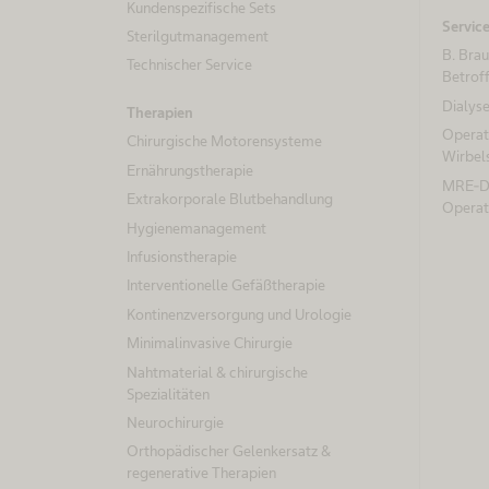
Kundenspezifische Sets
Servic
Sterilgutmanagement
B. Bra
Technischer Service
Betrof
Dialys
Therapien
Operat
Chirurgische Motorensysteme
Wirbel
Ernährungstherapie
MRE-De
Extrakorporale Blutbehandlung
Operat
Hygienemanagement
Infusionstherapie
Interventionelle Gefäßtherapie
Kontinenzversorgung und Urologie
Minimalinvasive Chirurgie
Nahtmaterial & chirurgische
Spezialitäten
Neurochirurgie
Orthopädischer Gelenkersatz &
regenerative Therapien