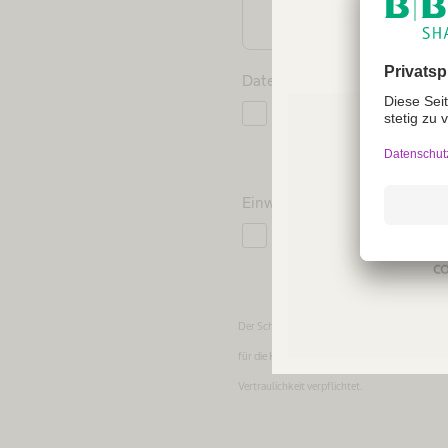
Datenschutz
*
Ich habe die Datenschutz
entsprechend der Datensch
Einwilligung
Not a
Ich stimme der Verarbei
regio
Zwecken der Information
co
Der Schutz der persönlichen Daten unserer K
für die Kontaktaufnahme gespeichert und nich
Vertraulichkeit verpflichtet.