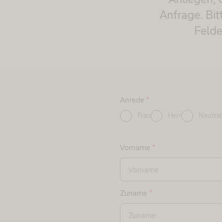
Anfrage. Bit
Felde
Anrede
*
Frau
Herr
Neutral
Vorname
*
Zuname
*