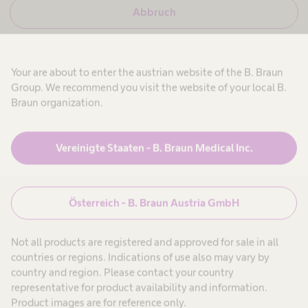
i
i
N
Abbruch
c
e
h
i
b
r
n
i
,
n
i
e
Your are about to enter the austrian website of the B. Braun
b
c
i
Group. We recommend you visit the website of your local B.
h
n
b
H
Braun organization.
ndlung
i
i
e
Produkte & Lösungen
expand_more
n
a
k
l
e
t
e
Vereinigte Staaten - B. Braun Medical Inc.
i
h
Patienten
expand_more
n
c
enten
H
a
t
e
r
a
e
Österreich - B. Braun Austria GmbH
Karriere
expand_more
l
-
Stomas
t
P
e
h
r
Not all products are registered and approved for sale in all
c
o
hohem
Über uns
expand_more
a
f
countries or regions. Indications of use also may vary by
n
r
e
country and region. Please contact your country
e
s
uss​
-
s
representative for product availability and information.
P
i
Österreich
Product images are for reference only.