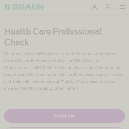
person
search
menu
OK
S
Health Care Professional
t
o
Check
m
a
v
Der Inhalt dieser Webseite ist nur für Personen vorgesehen,
e
die im Gesundheitswesen tätig sind (Health Care
r
Professionals = HCP). Mit Klick auf „Bestätigen“ erklären Sie,
s
dass Sie eine Fachperson im Gesundheitswesen sind. Ist dies
o
r
nicht der Fall, klicken Sie auf "Abbruch" und besuchen Sie
g
unsere öffentlich zugänglichen Seiten.
u
n
g
W
J
Bestätigen
a
,