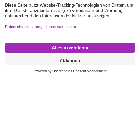
Impressum
Allgemeine Geschäftsbedingungen
Nutzungsbedingungen
Datenschutz
Cookie Einstellungen
Nicht alle Produkte sind für den Verkauf in allen Ländern oder
Regionen registriert und zugelassen. Auch die Anwendungshinweise
können je nach Land und Region variieren. Wenden Sie sich bitte an die
Vertretung Ihres Landes, um Informationen über die Verfügbarkeit der
Produkte zu erhalten. Die Produktabbildungen dienen nur als Referenz.
Copyright © B. Braun Austria GmbH