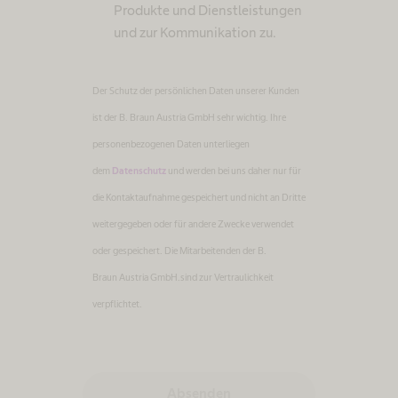
Produkte und Dienstleistungen
und zur Kommunikation zu.
Der Schutz der persönlichen Daten unserer Kunden
ist der B. Braun Austria GmbH sehr wichtig. Ihre
personenbezogenen Daten unterliegen
dem
Datenschutz
und werden bei uns daher nur für
die Kontaktaufnahme gespeichert und nicht an Dritte
weitergegeben oder für andere Zwecke verwendet
oder gespeichert. Die Mitarbeitenden der B.
Braun Austria GmbH.sind zur Vertraulichkeit
verpflichtet.
Absenden