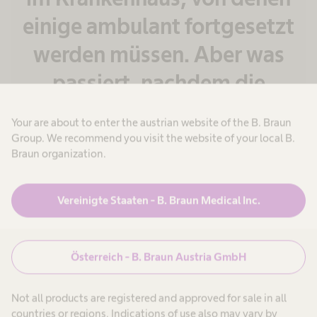
einige ambulant fortgesetzt
werden müssen. Aber was
passiert, nachdem die
Patient*innen aus dem
Your are about to enter the austrian website of the B. Braun
Krankenhaus entlassen
Group. We recommend you visit the website of your local B.
Braun organization.
wurden? Es gibt eine Lücke
in der Pflege, die
Vereinigte Staaten - B. Braun Medical Inc.
geschlossen werden muss.
Ich bin froh, dass ich meine
Österreich - B. Braun Austria GmbH
Patient*innen nach der
Not all products are registered and approved for sale in all
Entlassung in die Hände
countries or regions. Indications of use also may vary by