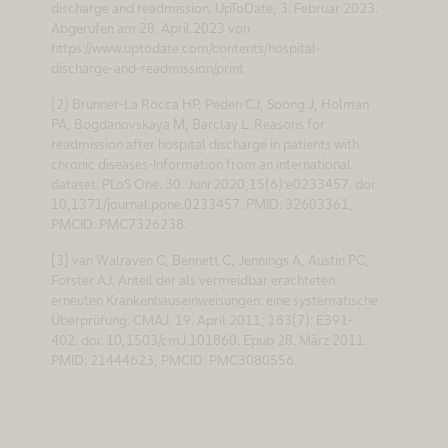
discharge and readmission. UpToDate; 3. Februar 2023.
Abgerufen am 28. April 2023 von
https://www.uptodate.com/contents/hospital-
discharge-and-readmission/print
[2] Brunner-La Rocca HP, Peden CJ, Soong J, Holman
PA, Bogdanovskaya M, Barclay L. Reasons for
readmission after hospital discharge in patients with
chronic diseases-Information from an international
dataset. PLoS One. 30. Juni 2020;15(6):e0233457. doi:
10,1371/journal.pone.0233457. PMID: 32603361;
PMCID: PMC7326238.
[3] van Walraven C, Bennett C, Jennings A, Austin PC,
Forster AJ. Anteil der als vermeidbar erachteten
erneuten Krankenhauseinweisungen: eine systematische
Überprüfung. CMAJ. 19. April 2011; 183(7): E391-
402. doi: 10,1503/cmJ.101860. Epub 28. März 2011.
PMID: 21444623, PMCID: PMC3080556.