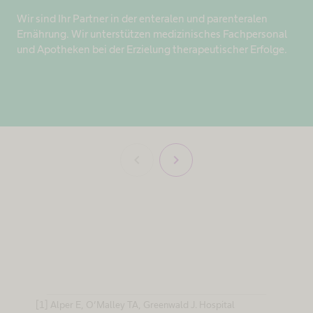
Wir sind Ihr Partner in der enteralen und parenteralen
Ernährung. Wir unterstützen medizinisches Fachpersonal
und Apotheken bei der Erzielung therapeutischer Erfolge. ​
chevron_left
chevron_right
[1] Alper E, O’Malley TA, Greenwald J. Hospital