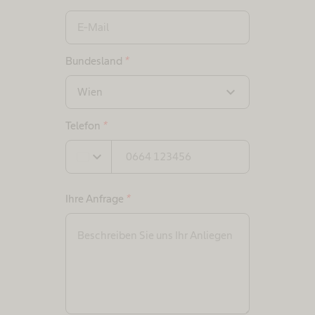
Bundesland
*
expand_more
Wien
Telefon
*
expand_more
Ihre Anfrage
*