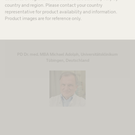
country and region. Please contact your country
von B. Braun und seinem
representative for product availability and information.
Versorgungsnetz geben
Product images are for reference only.
kann.”
PD Dr. med. MBA Michael Adolph, Universitätsklinikum
Tübingen, Deutschland​