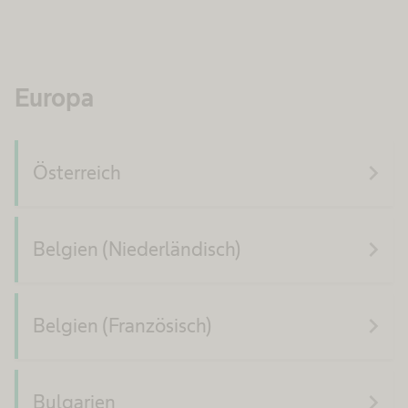
Europa
navigate_next
Österreich
navigate_next
Belgien (Niederländisch)
navigate_next
Belgien (Französisch)
navigate_next
Bulgarien