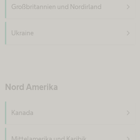
navigate_next
Großbritannien und Nordirland
navigate_next
Ukraine
Nord Amerika
navigate_next
Kanada
navigate_next
Mittelamerika und Karibik