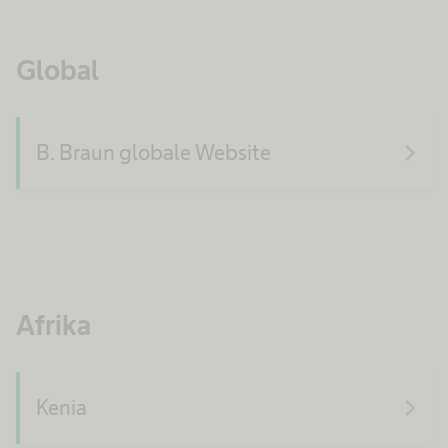
Global
navigate_next
B. Braun globale Website
Afrika
navigate_next
Kenia