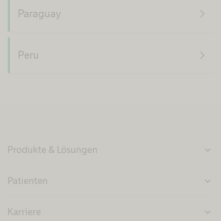
navigate_next
Paraguay
navigate_next
Peru
Produkte & Lösungen
expand_more
Patienten
expand_more
Karriere
expand_more