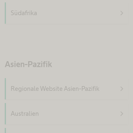
navigate_next
Südafrika
Asien-Pazifik
navigate_next
Regionale Website Asien-Pazifik
navigate_next
Australien