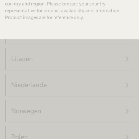
country and region. Please contact your country
navigate_next
Kasachstan
representative for product availability and information.
Product images are for reference only.
navigate_next
Lettland
navigate_next
Litauen
navigate_next
Niederlande
navigate_next
Norwegen
navigate_next
Polen