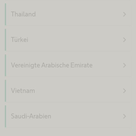
navigate_next
Thailand
navigate_next
Türkei
navigate_next
Vereinigte Arabische Emirate
navigate_next
Vietnam
navigate_next
Saudi-Arabien