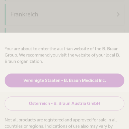
navigate_next
Frankreich
navigate_next
Deutschland
Your are about to enter the austrian website of the B. Braun
Group. We recommend you visit the website of your local B.
navigate_next
Braun organization.
Ungarn
Vereinigte Staaten - B. Braun Medical Inc.
navigate_next
Irland
Österreich - B. Braun Austria GmbH
navigate_next
Italien
Not all products are registered and approved for sale in all
countries or regions. Indications of use also may vary by