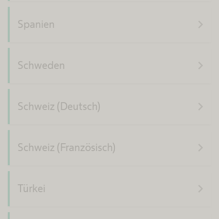
navigate_next
Spanien
navigate_next
Schweden
navigate_next
Schweiz (Deutsch)
navigate_next
Schweiz (Französisch)
navigate_next
Türkei