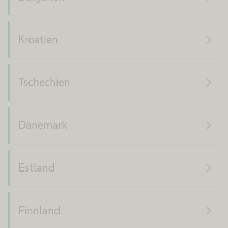
navigate_next
Kroatien
navigate_next
Tschechien
navigate_next
Dänemark
navigate_next
Estland
navigate_next
Finnland