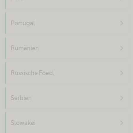
navigate_next
Portugal
navigate_next
Rumänien
navigate_next
Russische Foed.
navigate_next
Serbien
navigate_next
Slowakei