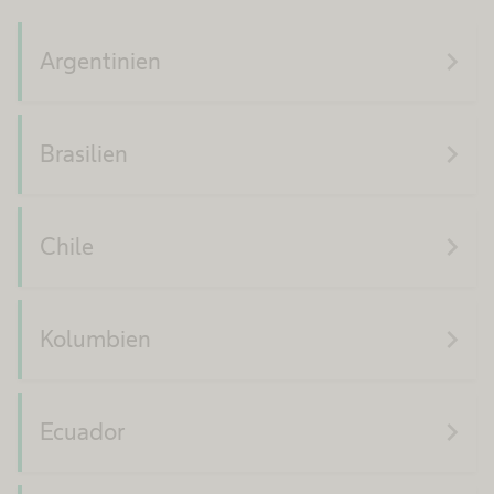
navigate_next
Argentinien
navigate_next
Brasilien
navigate_next
Chile
navigate_next
Kolumbien
navigate_next
Ecuador