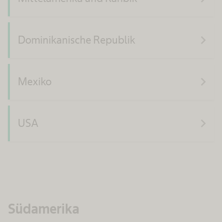
navigate_next
Dominikanische Republik
navigate_next
Mexiko
navigate_next
USA
Südamerika