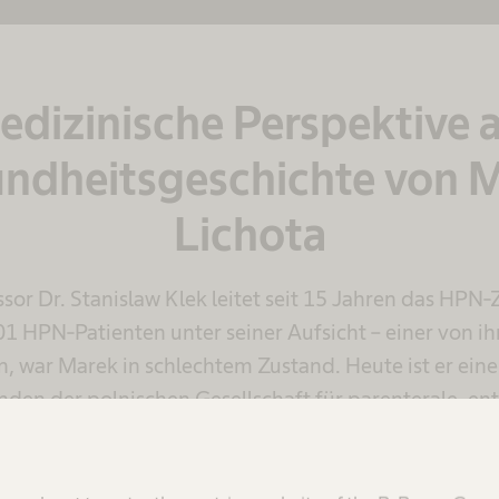
edizinische Perspektive a
ndheitsgeschichte von 
Lichota
ssor Dr. Stanislaw Klek leitet seit 15 Jahren das HPN
01 HPN-Patienten unter seiner Aufsicht – einer von ih
en, war Marek in schlechtem Zustand. Heute ist er eine
nden der polnischen Gesellschaft für parenterale, e
und Stoffwechsel.