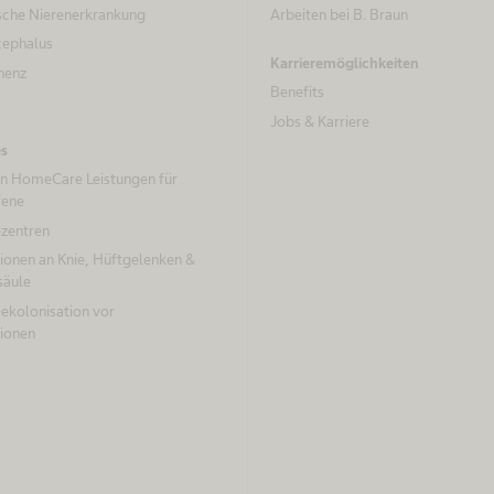
sche Nierenerkrankung
Arbeiten bei B. Braun
ephalus
Karrieremöglichkeiten
nenz
Benefits
Jobs & Karriere
es
un HomeCare Leistungen für
fene
ezentren
ionen an Knie, Hüftgelenken &
säule
kolonisation vor
ionen