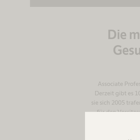
Die m
Gesu
Associate Profe
Derzeit gibt es 1
sie sich 2005 traf
für den Vorsitze