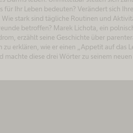
 für Ihr Leben bedeuten? Verändert sich Ihr
Wie stark sind tägliche Routinen und Aktivit
reunde betroffen? Marek Lichota, ein polnisch
om, erzählt seine Geschichte über parente
 zu erklären, wie er einen „Appetit auf das 
d machte diese drei Wörter zu seinem neue
Wir benötigen Ihre Zustimmung, um den
MovingImage-Service zu laden!
Wir verwenden MovingImage, um Inhalte
einzubetten. Dieser Service kann Daten zu
Ihren Aktivitäten sammeln. Bitte lesen Sie
die Details durch und stimmen Sie der