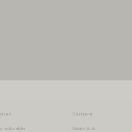
powered by
Usercentrics Consent Management
Platform
enten
Karriere
gungsbereiche
Unsere Kultur