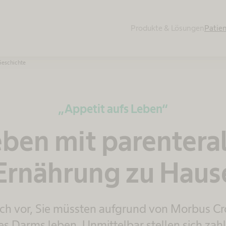
Produkte & Lösungen
Patie
Geschichte
„Appetit aufs Leben“
ben mit parentera
Ernährung zu Haus
sich vor, Sie müssten aufgrund von Morbus C
es Darms leben. Unmittelbar stellen sich zah