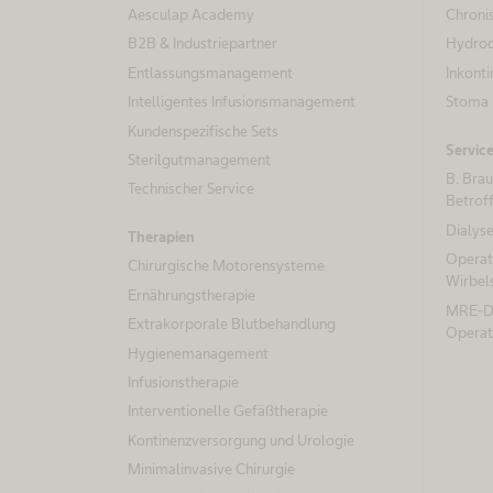
Aesculap Academy
Chroni
B2B & Industriepartner
Hydroc
Entlassungsmanagement
Inkonti
Intelligentes Infusionsmanagement
Stoma
Kundenspezifische Sets
Servic
Sterilgutmanagement
B. Bra
Technischer Service
Betrof
Dialys
Therapien
Operat
Chirurgische Motorensysteme
Wirbel
Ernährungstherapie
MRE-De
Extrakorporale Blutbehandlung
Operat
Hygienemanagement
Infusionstherapie
Interventionelle Gefäßtherapie
Kontinenzversorgung und Urologie
Minimalinvasive Chirurgie