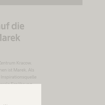
uf die
Marek
-Zentrum Kracow.
nen ist Marek. Als
 Inspirationsquelle
nterale Ernährung