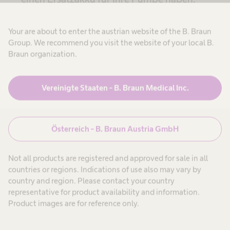
Achte darauf, dass dein Rucksack sauber und
Your are about to enter the austrian website of the B. Braun
ordentlich ist, um dich vor Infektionen und
Group. We recommend you visit the website of your local B.
potenziell belastenden Situationen zu
Braun organization.
schützen.
Stellen Sie sicher, dass sich der Schlauch
Vereinigte Staaten - B. Braun Medical Inc.
während der Lagerung nicht leicht verbiegen
oder verheddern kann.
Österreich - B. Braun Austria GmbH
Überprüfen Sie, ob die Pumpe und die
Infusion einwandfrei funktionieren und ob
Not all products are registered and approved for sale in all
der HPN-Ernährungsbeutel richtig gefüllt ist.
countries or regions. Indications of use also may vary by
country and region. Please contact your country
representative for product availability and information.
Product images are for reference only.