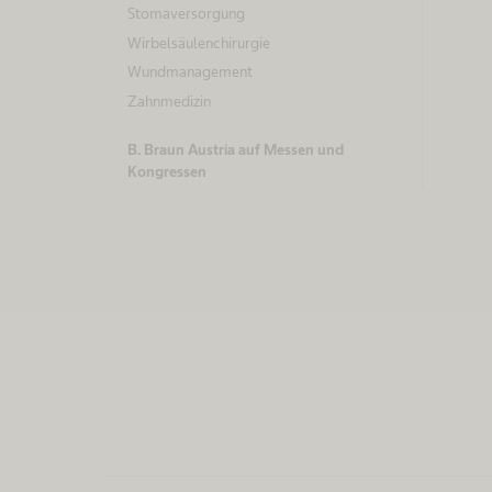
m
Stomaversorgung
e
Wirbelsäulenchirurgie
Wundmanagement
n
Zahnmedizin
t
B. Braun Austria auf Messen und
Kongressen
e
n
a
u
f