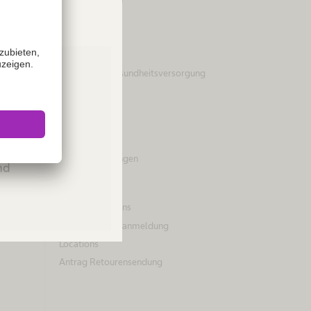
Nachhaltigkeit
Unser Beitrag
Vielfalt
Zugang zur Gesundheitsversorgung
Zertifikate
Compliance
ies or
Medien
Please
Pressemitteilungen
and
Kontakt
Ihr Kontakt zu uns
Ihre Newsletteranmeldung
Locations
Antrag Retourensendung