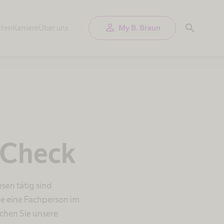
person
search
nten
Karriere
Über uns
My B. Braun
 Check
sen tätig sind
Sie eine Fachperson im
uchen Sie unsere