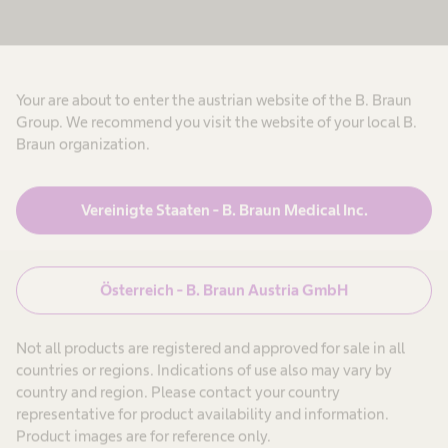
Your are about to enter the austrian website of the B. Braun
Group. We recommend you visit the website of your local B.
Braun organization.
Produkte & Lösungen
expand_more
Vereinigte Staaten - B. Braun Medical Inc.
Patienten
expand_more
Karriere
expand_more
Österreich - B. Braun Austria GmbH
Not all products are registered and approved for sale in all
Über uns
expand_more
countries or regions. Indications of use also may vary by
country and region. Please contact your country
representative for product availability and information.
Österreich
Product images are for reference only.