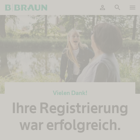
person
search
menu
OK
Vielen Dank!
Ihre Registrierung
war erfolgreich.