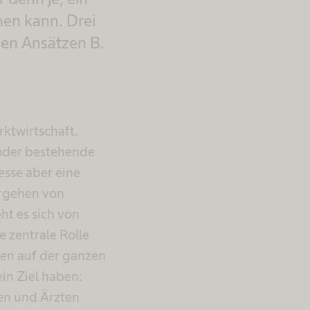
hen kann. Drei
hen Ansätzen B.
ktwirtschaft.
oder bestehende
sse aber eine
ergehen von
t es sich von
 zentrale Rolle
ten auf der ganzen
in Ziel haben:
en und Ärzten