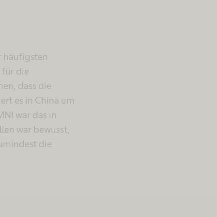
r häufigsten
für die
nen, dass die
ert es in China um
MNI war das in
allen war bewusst,
zumindest die