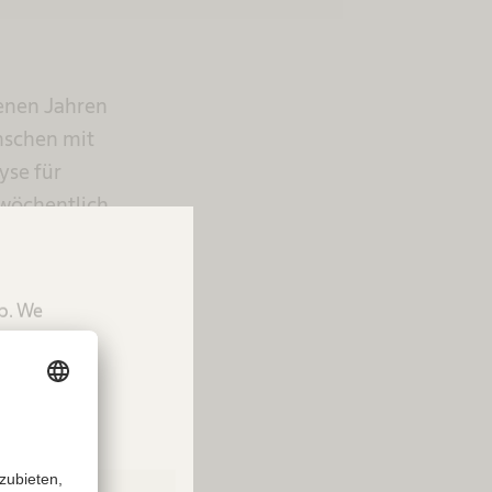
enen Jahren
nschen mit
yse für
wöchentlich
yse kontinuierlich
sivmedizinisch
up. We
tion.
ndig. Kommt ein
off angereichert
nd Pflegepersonal