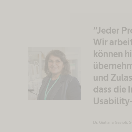
“Jeder Pr
Wir arbei
können hi
übernehme
und Zulas
dass die 
Usability
Dr. Giuliana Gavioli,