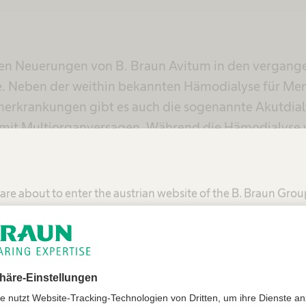
ten Neuerungen von B. Braun Avitum in den vergang
yse. Neben der weithin bekannten Hämodialyse für Me
nerkrankungen gibt es auch die sogenannte Akutdial
 mit Multiorganversagen. Während die Hämodialyse 
ge Stunden vollzogen werden muss, läuft die Akutdial
en. Bei Patientinnen und Patienten, die länger inten
auch mehrmals direkt hintereinander.
are about to enter the austrian website of the B. Braun Gro
mmend you visit the website of your local B. Braun organiza
eren Fällen ist jedoch nicht nur eine Dialyse notwe
Vereinigte Staaten - B. Braun Medical Inc.
t hinzu, muss das Blut auch noch extern mit Sauerst
t Gavioli. „Über Gespräche mit Intensivmedizinern u