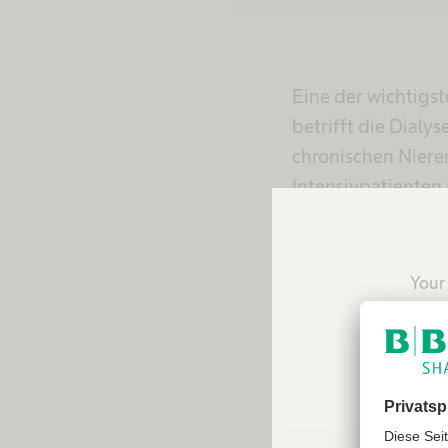
Eine der wichtigs
betrifft die Dial
chronischen Niere
Intensivpatienten
mehrmals für eini
– bis zu 100 Stund
betreuet werden, 
Your 
reco
„In besonders schw
Lungenversagen mi
werden“, erläuter