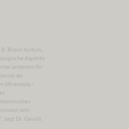
i B. Braun Avitum,
rologische Aspekte
 unter anderem für
avioli als
en Mirandola –
es
ntechnischen
 Gründen sehr
 sagt Dr. Gavioli.