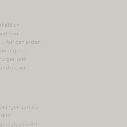
erheblich
 anderen
H. Auf den ersten
ründung der
irurgen und
 und dessen
schungen zurück,
k und
gesagt, eine Art