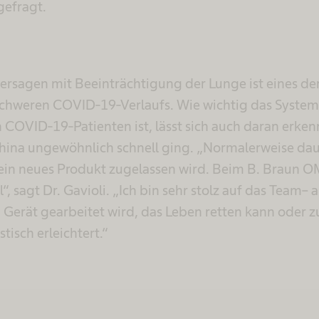
gefragt.
rsagen mit Beeinträchtigung der Lunge ist eines de
hweren COVID-19-Verlaufs. Wie wichtig das System 
 COVID-19-Patienten ist, lässt sich auch daran erken
 China ungewöhnlich schnell ging. „Normalerweise dau
s ein neues Produkt zugelassen wird. Beim B. Braun O
“, sagt Dr. Gavioli. „Ich bin sehr stolz auf das Team– 
m Gerät gearbeitet wird, das Leben retten kann oder 
tisch erleichtert.“