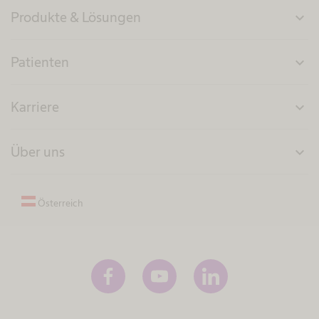
Produkte & Lösungen
expand_more
Patienten
expand_more
Karriere
expand_more
Über uns
expand_more
Österreich