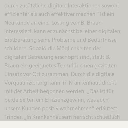
durch zusätzliche digitale Interaktionen sowohl
effizienter als auch effektiver machen.“ Ist ein
Neukunde an einer Lösung von B. Braun
interessiert, kann er zunächst bei einer digitalen
Erstberatung seine Probleme und Bedürfnisse
schildern. Sobald die Möglichkeiten der
digitalen Betreuung erschöpft sind, stellt B.
Braun ein geeignetes Team für einen gezielten
Einsatz vor Ort zusammen. Durch die digitale
Vorqualifizierung kann im Krankenhaus direkt
mit der Arbeit begonnen werden. „Das ist für
beide Seiten ein Effizienzgewinn, was auch
unsere Kunden positiv wahrnehmen“, erläutert
Trinder. „In Krankenhäusern herrscht schließlich
immer ein Mangel an Zeit.“