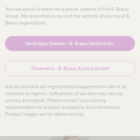
Your are about to enter the austrian website of the B. Braun
Group. We recommend you visit the website of your local B.
Braun organization.
“Obwohl wir kein großes
Vereinigte Staaten - B. Braun Medical Inc.
Krankenhaus sind, gibt uns
B. Braun das Gefühl, ein
Österreich - B. Braun Austria GmbH
wichtigerKunde zu sein –
das lässt sich nicht über
Not all products are registered and approved for sale in all
countries or regions. Indications of use also may vary by
viele Anbieter sagen.”
country and region. Please contact your country
representative for product availability and information.
Product images are for reference only.
Bruna Borges, ABC Oncology Integrated Institute, Brasilien