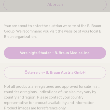
i
n
N
Abbruch
c
e
e
h
i
b
n
n
i
d
,
n
u
E
i
e
Your are about to enter the austrian website of the B. Braun
n
c
i
Group. We recommend you visit the website of your local B.
h
n
d
r
b
H
Braun organization.
e
i
e
f
Produkte & Lösungen
expand_more
n
a
f
w
k
l
e
t
i
Vereinigte Staaten - B. Braun Medical Inc.
i
h
z
Patienten
expand_more
n
c
e
i
H
a
e
e
r
a
e
n
i
Österreich - B. Braun Austria GmbH
Karriere
expand_more
l
-
t
t
P
h
r
t
Not all products are registered and approved for sale in all
c
o
Über uns
expand_more
C
a
f
countries or regions. Indications of use also may vary by
r
e
e
country and region. Please contact your country
e
s
-
s
a
representative for product availability and information.
P
i
Österreich
Product images are for reference only.