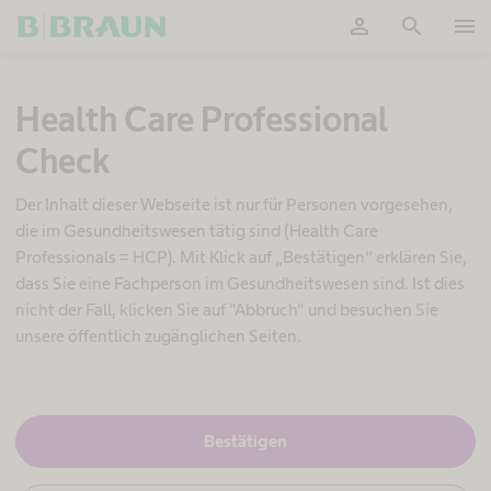
person
search
menu
OK
Health Care Professional
Check
Der Inhalt dieser Webseite ist nur für Personen vorgesehen,
die im Gesundheitswesen tätig sind (Health Care
Professionals = HCP). Mit Klick auf „Bestätigen“ erklären Sie,
dass Sie eine Fachperson im Gesundheitswesen sind. Ist dies
nicht der Fall, klicken Sie auf "Abbruch" und besuchen Sie
unsere öffentlich zugänglichen Seiten.
S
c
J
Bestätigen
a
h
,
o